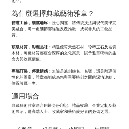
術品。
為什麼選擇典藏藝術雅章？
精湛工藝，細膩雕琢：
匠心獨運，將傳統技法與現代美學完
美融合，每一處細節都經過反覆推敲，成就非凡的工藝品
質。
頂級材質，彰顯品味：
精選優質天然石材、珍稀玉石及名貴
木材，每種材質都蘊含深厚的文化寓意，賦予雅章獨特的生
命力與收藏價值。
專屬訂製，傳遞情感：
無論是篆刻姓名、名號，還是雕琢個
性化的圖案，雅章都能成為您與重要時刻之間的深情連結，
值得珍藏一生。
適用場合
典藏藝術雅章適合用於身份印記、禮品收藏、企業定制及藝
術展示，是高端人士、收藏家和藝術愛好者的必備之選。
一方雅章，一份典藏；一枚印記，一生情懷。