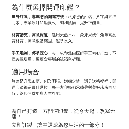
為什麼選擇開運印鑑？
量身訂製，專屬您的開運符號：
根據您的姓名、八字與五行
元素，專業設計印鑑款式，調和陰陽，提升正能量。
材質講究，寓意深遠：
選用天然木材、象牙果或牛角等高品
質材質，寓意根基穩固、運勢長久。
手工雕刻，傳承匠心：
每一枚印鑑由匠師手工精心打造，不
僅美觀耐用，更蘊含專屬的祝福與祈願。
適用場合
無論是升職加薪、創業開張、婚姻定情，還是送禮祝福，開
運印鑑都是最佳選擇！每一方印鑑都承載著對美好未來的期
待，為您開啟更多人生可能。
為自己打造一方開運印鑑，從今天起，改寫命
運！
立即訂製，讓幸運成為您生活的一部分！