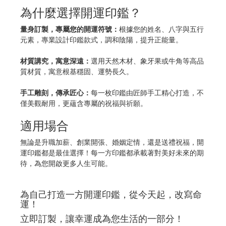
為什麼選擇開運印鑑？
量身訂製，專屬您的開運符號：
根據您的姓名、八字與五行
元素，專業設計印鑑款式，調和陰陽，提升正能量。
材質講究，寓意深遠：
選用天然木材、象牙果或牛角等高品
質材質，寓意根基穩固、運勢長久。
手工雕刻，傳承匠心：
每一枚印鑑由匠師手工精心打造，不
僅美觀耐用，更蘊含專屬的祝福與祈願。
適用場合
無論是升職加薪、創業開張、婚姻定情，還是送禮祝福，開
運印鑑都是最佳選擇！每一方印鑑都承載著對美好未來的期
待，為您開啟更多人生可能。
為自己打造一方開運印鑑，從今天起，改寫命
運！
立即訂製，讓幸運成為您生活的一部分！