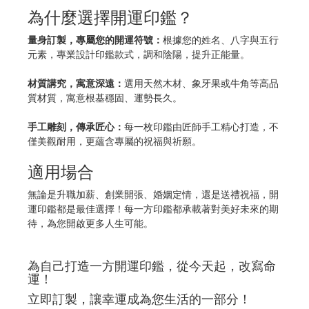
為什麼選擇開運印鑑？
量身訂製，專屬您的開運符號：
根據您的姓名、八字與五行
元素，專業設計印鑑款式，調和陰陽，提升正能量。
材質講究，寓意深遠：
選用天然木材、象牙果或牛角等高品
質材質，寓意根基穩固、運勢長久。
手工雕刻，傳承匠心：
每一枚印鑑由匠師手工精心打造，不
僅美觀耐用，更蘊含專屬的祝福與祈願。
適用場合
無論是升職加薪、創業開張、婚姻定情，還是送禮祝福，開
運印鑑都是最佳選擇！每一方印鑑都承載著對美好未來的期
待，為您開啟更多人生可能。
為自己打造一方開運印鑑，從今天起，改寫命
運！
立即訂製，讓幸運成為您生活的一部分！