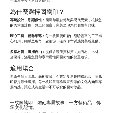
予印章更多的意義與價值。
為什麼選擇圖騰印？
專屬設計，彰顯個性：
圖騰印融合傳統與現代元素，根據您
的需求設計獨一無二的圖案，完美呈現您的個性與品味。
匠心工藝，精雕細琢：
每一枚圖騰印都由經驗豐富的工匠精
心雕刻，細膩呈現每一處細節，確保印章質感與美感兼備。
多樣材質，選擇自由：
提供多種優質材質，如石材、木材、
金屬等，滿足您對印章耐用性與藝術性的雙重追求。
適用場合
無論是個人印章、藝術收藏、企業定制還是贈禮紀念，圖騰
印都是最佳選擇。每一枚印章都承載著深厚的文化內涵與專
屬情感，讓它成為生活中不可或缺的藝術珍品。
一枚圖騰印，雕刻專屬故事；一方藝術品，傳
承文化記憶。