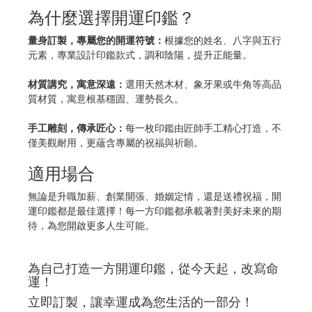
為什麼選擇開運印鑑？
量身訂製，專屬您的開運符號：
根據您的姓名、八字與五行
元素，專業設計印鑑款式，調和陰陽，提升正能量。
材質講究，寓意深遠：
選用天然木材、象牙果或牛角等高品
質材質，寓意根基穩固、運勢長久。
手工雕刻，傳承匠心：
每一枚印鑑由匠師手工精心打造，不
僅美觀耐用，更蘊含專屬的祝福與祈願。
適用場合
無論是升職加薪、創業開張、婚姻定情，還是送禮祝福，開
運印鑑都是最佳選擇！每一方印鑑都承載著對美好未來的期
待，為您開啟更多人生可能。
為自己打造一方開運印鑑，從今天起，改寫命
運！
立即訂製，讓幸運成為您生活的一部分！