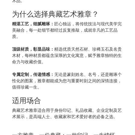
术品。
为什么选择典藏艺术雅章？
精湛工艺，细腻雕琢：
匠心独运，将传统技法与现代美学完
美融合，每一处细节都经过反复推敲，成就非凡的工艺品
质。
顶级材质，彰显品味：
精选优质天然石材、珍稀玉石及名贵
木材，每种材质都蕴含深厚的文化寓意，赋予雅章独特的生
命力与收藏价值。
专属定制，传递情感：
无论是篆刻姓名、名号，还是雕琢个
性化的图案，雅章都能成为您与重要时刻之间的深情连接，
值得珍藏一生。
适用场合
典藏艺术雅章适合用于身份印记、礼品收藏、企业定制及艺
术展示，是高端人士、收藏家和艺术爱好者的必备之选。
一方雅章，一份典藏；一枚印记，一生情怀。