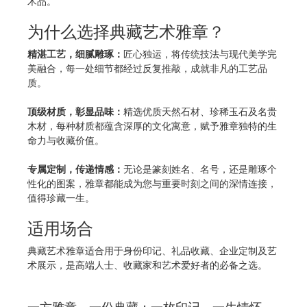
术品。
为什么选择典藏艺术雅章？
精湛工艺，细腻雕琢：
匠心独运，将传统技法与现代美学完
美融合，每一处细节都经过反复推敲，成就非凡的工艺品
质。
顶级材质，彰显品味：
精选优质天然石材、珍稀玉石及名贵
木材，每种材质都蕴含深厚的文化寓意，赋予雅章独特的生
命力与收藏价值。
专属定制，传递情感：
无论是篆刻姓名、名号，还是雕琢个
性化的图案，雅章都能成为您与重要时刻之间的深情连接，
值得珍藏一生。
适用场合
典藏艺术雅章适合用于身份印记、礼品收藏、企业定制及艺
术展示，是高端人士、收藏家和艺术爱好者的必备之选。
一方雅章，一份典藏；一枚印记，一生情怀。