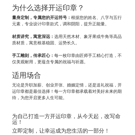
为什么选择开运印章？
量身定制，专属您的开运符号：
根据您的姓名、八字与五行
元素，专业设计印章款式，调和阴阳，提升正能量。
材质讲究，寓意深远：
选用天然木材、象牙果或牛角等高品
质材质，寓意根基稳固、运势长久。
手工雕刻，传承匠心：
每一枚印章由匠师手工精心打造，不
仅美观耐用，更蕴含专属的祝福与祈愿。
适用场合
无论是升职加薪、创业开张、婚姻定情，还是送礼祝福，开
运印章都是最佳选择！每一方印章都承载着对美好未来的期
待，为您开启更多人生可能。
为自己打造一方开运印章，从今天起，改写命
运！
立即定制，让幸运成为您生活的一部分！