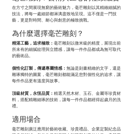
在方寸之間展現無窮的藝術魅力，毫芒雕刻以其精緻細膩的
技法，將每一處細節都淋漓盡致地呈現。這不僅是一門技
藝，更是對時間、耐心與創意的極致挑戰。
為什麼選擇毫芒雕刻？
精湛工藝，追求極致：
毫芒雕刻以微米級的精度，展現出前
所未有的細膩紋理與立體感，讓每一件作品都成為無可取代
的藝術品。
個性化訂製，傳遞專屬情感：
無論是刻畫精緻的文字，還是
雕琢獨特的圖案，毫芒雕刻都能滿足您對個性化的追求，讓
每件作品更有溫度與故事。
頂級材質，永恆品質：
精選天然木材、玉石、金屬等珍貴材
料，搭配精雕細琢的技術，讓每一件作品都經得起歲月的洗
禮。
適用場合
毫芒雕刻廣泛應用於藝術收藏、珍貴禮品、企業定製紀念品