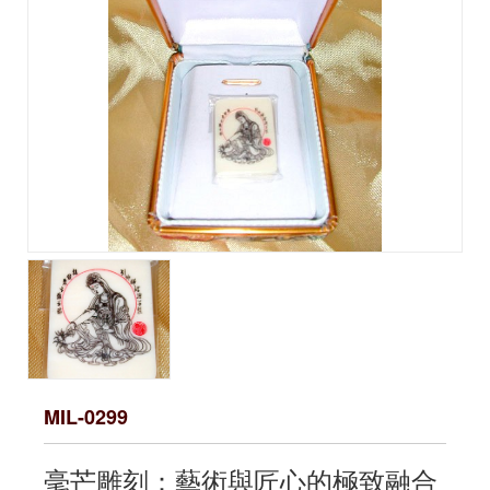
MIL-0299
毫芒雕刻：藝術與匠心的極致融合