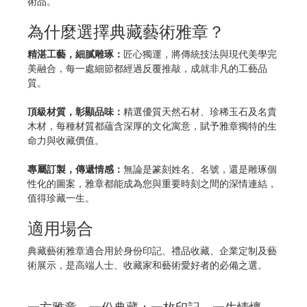
術品。
為什麼選擇典藏藝術雅章？
精湛工藝，細膩雕琢：
匠心獨運，將傳統技法與現代美學完
美融合，每一處細節都經過反覆推敲，成就非凡的工藝品
質。
頂級材質，彰顯品味：
精選優質天然石材、珍稀玉石及名貴
木材，每種材質都蘊含深厚的文化寓意，賦予雅章獨特的生
命力與收藏價值。
專屬訂製，傳遞情感：
無論是篆刻姓名、名號，還是雕琢個
性化的圖案，雅章都能成為您與重要時刻之間的深情連結，
值得珍藏一生。
適用場合
典藏藝術雅章適合用於身份印記、禮品收藏、企業定制及藝
術展示，是高端人士、收藏家和藝術愛好者的必備之選。
一方雅章，一份典藏；一枚印記，一生情懷。