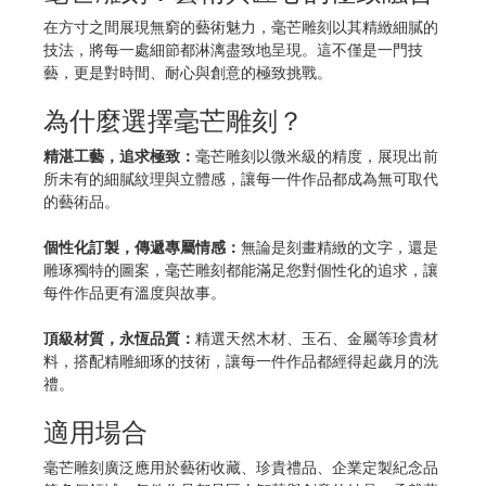
在方寸之間展現無窮的藝術魅力，毫芒雕刻以其精緻細膩的
技法，將每一處細節都淋漓盡致地呈現。這不僅是一門技
藝，更是對時間、耐心與創意的極致挑戰。
為什麼選擇毫芒雕刻？
精湛工藝，追求極致：
毫芒雕刻以微米級的精度，展現出前
所未有的細膩紋理與立體感，讓每一件作品都成為無可取代
的藝術品。
個性化訂製，傳遞專屬情感：
無論是刻畫精緻的文字，還是
雕琢獨特的圖案，毫芒雕刻都能滿足您對個性化的追求，讓
每件作品更有溫度與故事。
頂級材質，永恆品質：
精選天然木材、玉石、金屬等珍貴材
料，搭配精雕細琢的技術，讓每一件作品都經得起歲月的洗
禮。
適用場合
毫芒雕刻廣泛應用於藝術收藏、珍貴禮品、企業定製紀念品