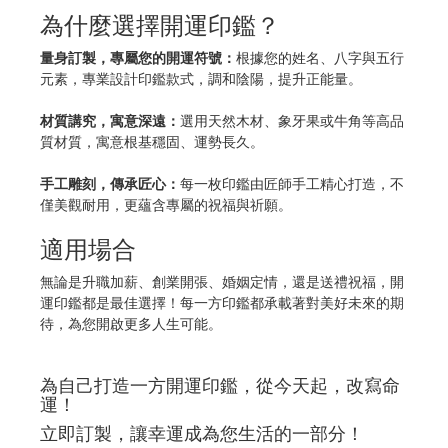
為什麼選擇開運印鑑？
量身訂製，專屬您的開運符號：
根據您的姓名、八字與五行
元素，專業設計印鑑款式，調和陰陽，提升正能量。
材質講究，寓意深遠：
選用天然木材、象牙果或牛角等高品
質材質，寓意根基穩固、運勢長久。
手工雕刻，傳承匠心：
每一枚印鑑由匠師手工精心打造，不
僅美觀耐用，更蘊含專屬的祝福與祈願。
適用場合
無論是升職加薪、創業開張、婚姻定情，還是送禮祝福，開
運印鑑都是最佳選擇！每一方印鑑都承載著對美好未來的期
待，為您開啟更多人生可能。
為自己打造一方開運印鑑，從今天起，改寫命
運！
立即訂製，讓幸運成為您生活的一部分！