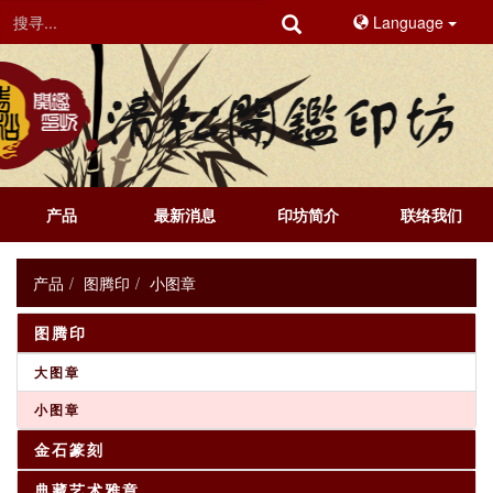
Language
产品
最新消息
印坊简介
联络我们
产品
图腾印
小图章
图腾印
大图章
小图章
金石篆刻
典藏艺术雅章