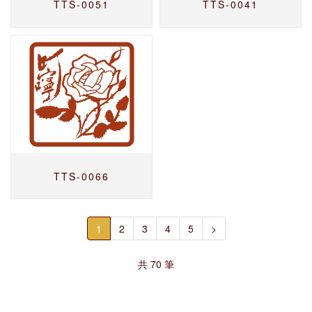
TTS-0051
TTS-0041
TTS-0066
1
2
3
4
5
>
共 70 筆