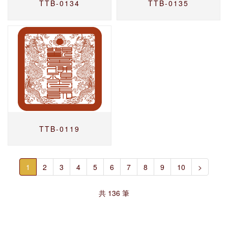
TTB-0134
TTB-0135
TTB-0119
1
2
3
4
5
6
7
8
9
10
>
共 136 筆