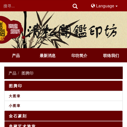
Language
产品
最新消息
印坊简介
联络我们
产品
图腾印
图腾印
大图章
小图章
金石篆刻
典藏艺术雅章