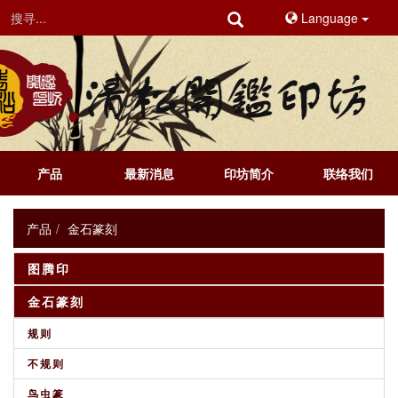
Language
产品
最新消息
印坊简介
联络我们
产品
金石篆刻
图腾印
金石篆刻
规则
不规则
鸟虫篆