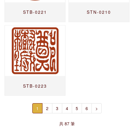
STB-0221
STN-0210
STB-0223
1
2
3
4
5
6
>
共 87 筆